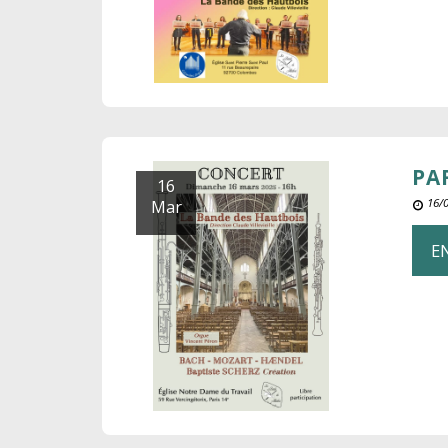
PA
16
Mar
16/0
E