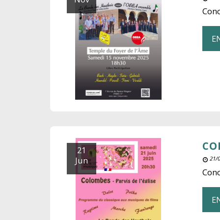
Conc
E
CO
21
Jun
21/0
Conc
E