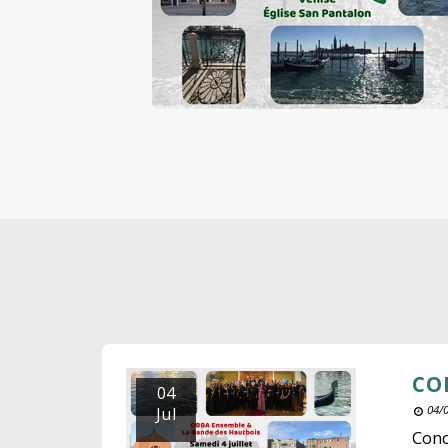
CO
04
Jul
04/0
Conc