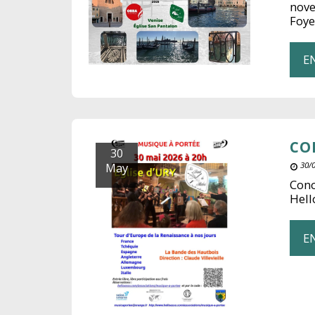
nove
Foye
E
CO
30
May
30/0
Conc
Hell
E