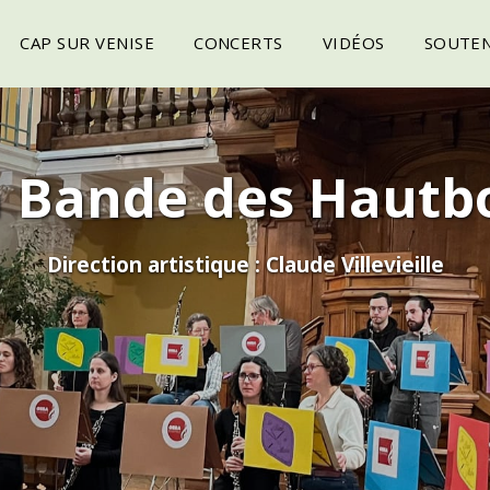
CAP SUR VENISE
CONCERTS
VIDÉOS
SOUTEN
 Bande des Hautb
Direction artistique : Claude Villevieille