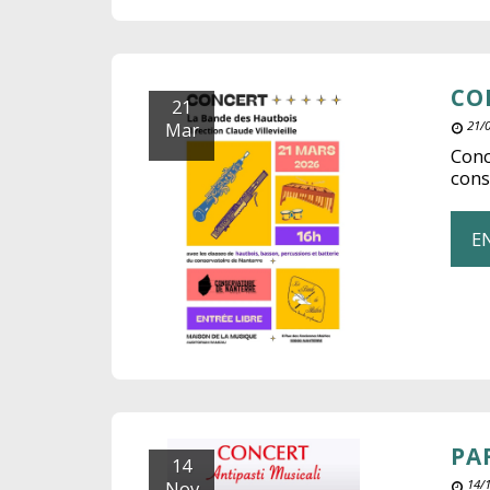
CO
21
Mar
21/
Conc
cons
E
PA
14
Nov
14/1