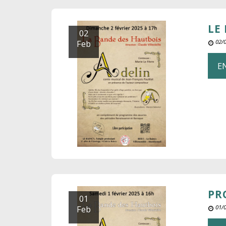
LE
02
Feb
02/
E
PR
01
Feb
01/