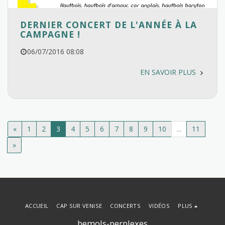
DERNIER CONCERT DE L'ANNÉE À LA
CAMPAGNE !
06/07/2016 08:08
EN SAVOIR PLUS
«
1
2
3
4
5
6
7
8
9
10
...
11
»
ACCUEIL
CAP SUR VENISE
CONCERTS
VIDÉOS
PLUS
bemols-perplexes