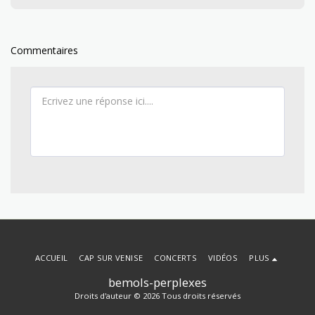
Commentaires
ACCUEIL
CAP SUR VENISE
CONCERTS
VIDÉOS
PLUS
bemols-perplexes
Droits d'auteur © 2026 Tous droits réservés